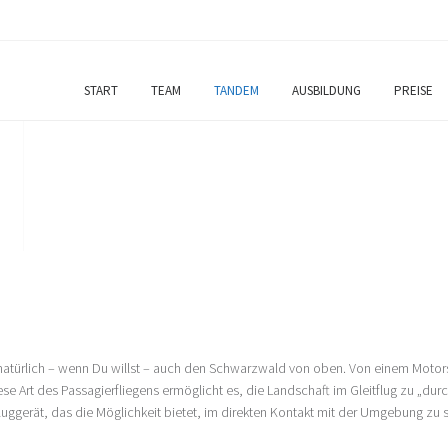
START
TEAM
TANDEM
AUSBILDUNG
PREISE
Passagierflug
UG
d natürlich – wenn Du willst – auch den Schwarzwald von oben. Von einem Motor
 Art des Passagierfliegens ermöglicht es, die Landschaft im Gleitflug zu „du
luggerät, das die Möglichkeit bietet, im direkten Kontakt mit der Umgebung zu s