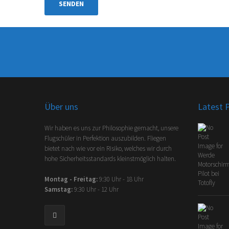
Über uns
Latest 
Wir haben es uns zur Philosophie gemacht, unsere
Flugschüler in Perfektion auszubilden. Fliegen
bietet nach wie vor ein Risiko, welches wir durch
hohe Sicherheitsstandards kleinstmöglich halten.
Montag - Freitag:
9:30 Uhr - 18 Uhr
Samstag:
9:30 Uhr - 12 Uhr